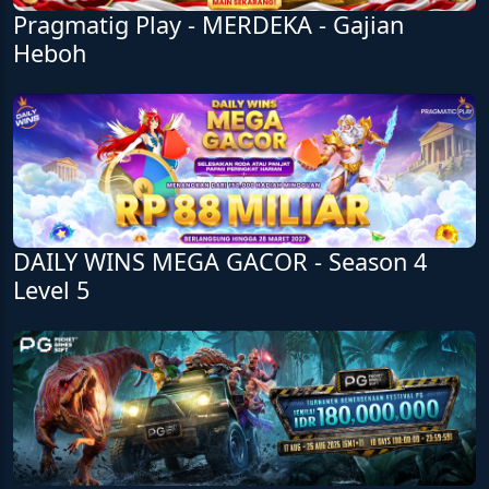
Pragmatig Play - MERDEKA - Gajian
Heboh
DAILY WINS MEGA GACOR - Season 4
Level 5