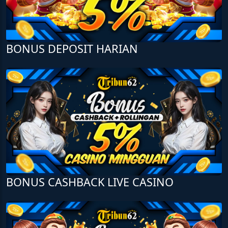
BONUS DEPOSIT HARIAN
BONUS CASHBACK LIVE CASINO