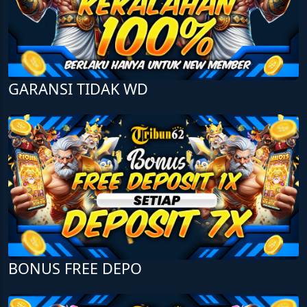
GARANSI TIDAK WD
BONUS FREE DEPO