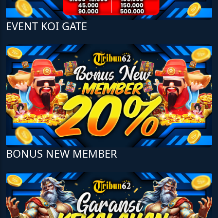
EVENT KOI GATE
BONUS NEW MEMBER