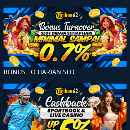
BONUS TO HARIAN SLOT