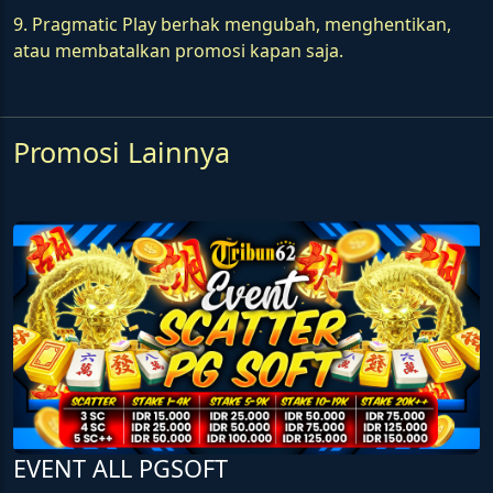
9. Pragmatic Play berhak mengubah, menghentikan,
atau membatalkan promosi kapan saja.
Promosi Lainnya
EVENT ALL PGSOFT