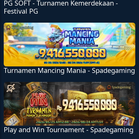
PG SOFT - Turnamen Kemerdekaan -
Festival PG
Turnamen Mancing Mania - Spadegaming
Play and Win Tournament - Spadegaming