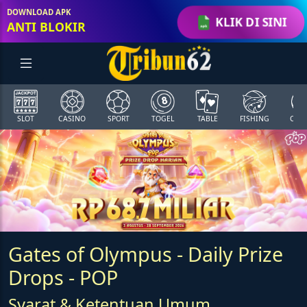
DOWNLOAD APK
KLIK DI SINI
ANTI BLOKIR
SLOT
CASINO
SPORT
TOGEL
TABLE
FISHING
COCK
Gates of Olympus - Daily Prize
Drops - POP
Syarat & Ketentuan Umum