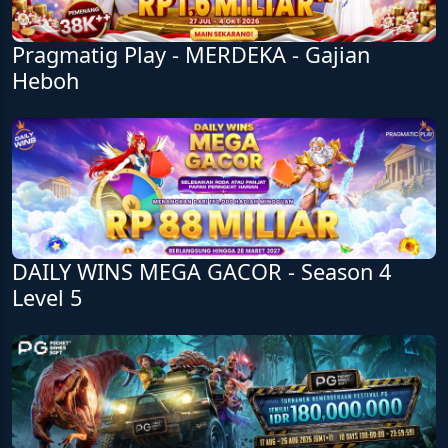
Pragmatig Play - MERDEKA - Gajian
Heboh
DAILY WINS MEGA GACOR - Season 4
Level 5