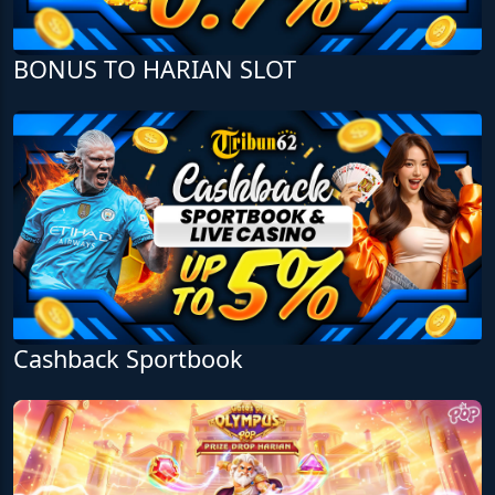
BONUS TO HARIAN SLOT
Cashback Sportbook