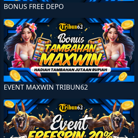
BONUS FREE DEPO
EVENT MAXWIN TRIBUN62