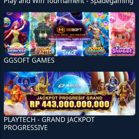
Play and Win Tournament - Spadegaming
GGSOFT GAMES
PLAYTECH - GRAND JACKPOT
PROGRESSIVE