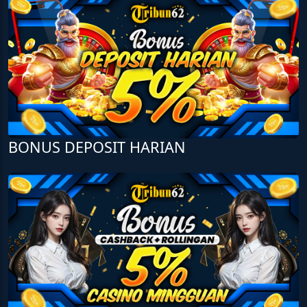
BONUS DEPOSIT HARIAN