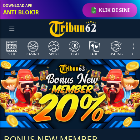
DOWNLOAD APK
KLIK DI SINI
ANTI BLOKIR
CASINO
SPORT
TOGEL
TABLE
FISHING
COCK F.
ARC
BONUS NEW MEMBER