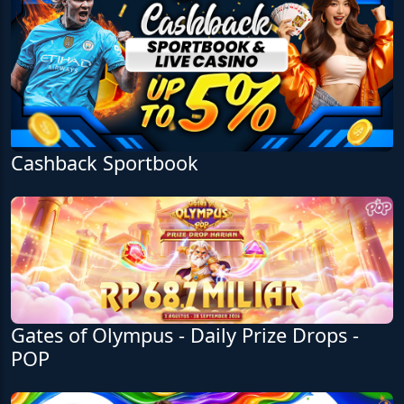
Cashback Sportbook
Gates of Olympus - Daily Prize Drops -
POP