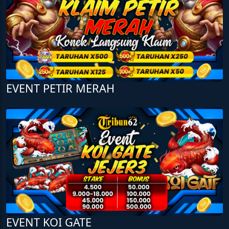
EVENT PETIR MERAH
EVENT KOI GATE