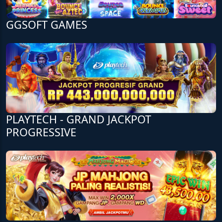
GGSOFT GAMES
PLAYTECH - GRAND JACKPOT
PROGRESSIVE