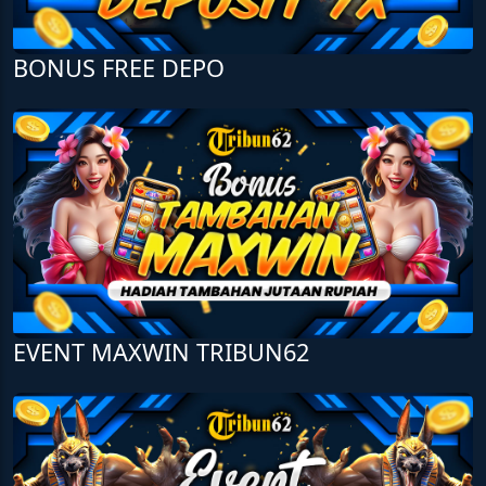
BONUS FREE DEPO
EVENT MAXWIN TRIBUN62