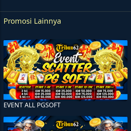
Promosi Lainnya
EVENT ALL PGSOFT