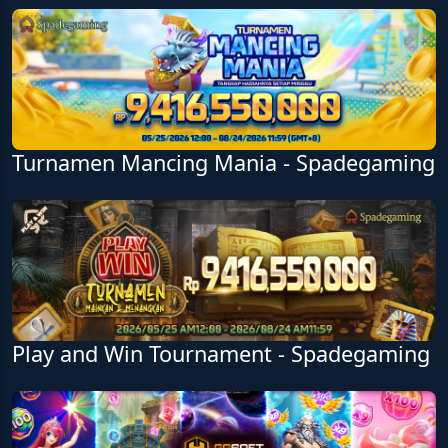
Turnamen Mancing Mania - Spadegaming
Play and Win Tournament - Spadegaming