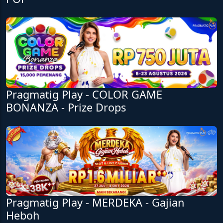
Pragmatig Play - COLOR GAME
BONANZA - Prize Drops
Pragmatig Play - MERDEKA - Gajian
Heboh