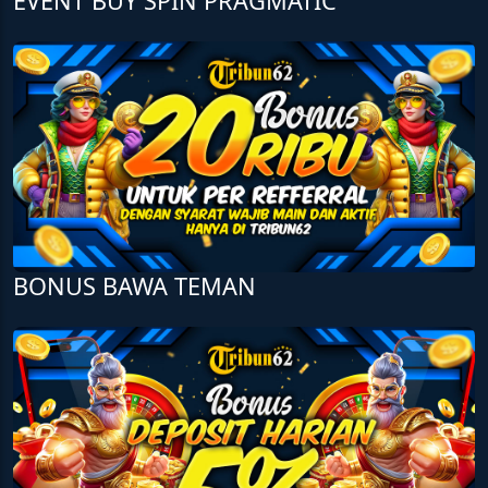
EVENT BUY SPIN PRAGMATIC
BONUS BAWA TEMAN