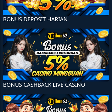
BONUS DEPOSIT HARIAN
BONUS CASHBACK LIVE CASINO