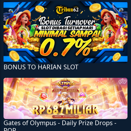
BONUS TO HARIAN SLOT
Gates of Olympus - Daily Prize Drops -
POP