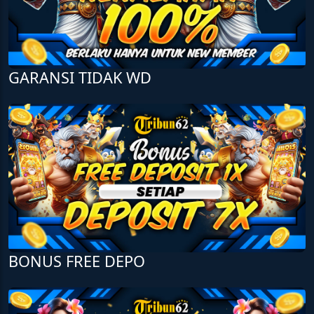
GARANSI TIDAK WD
BONUS FREE DEPO