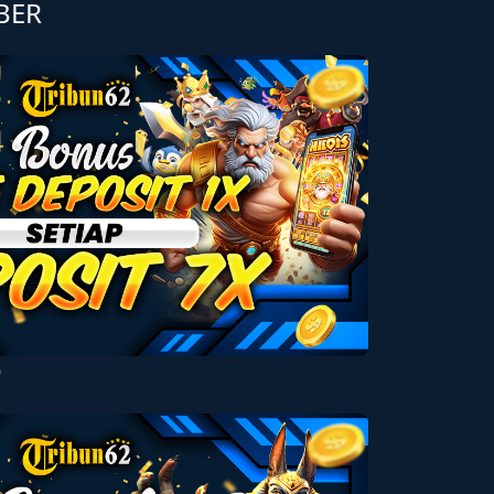
BER
O