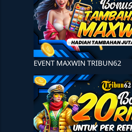
EVENT MAXWIN TRIBUN62