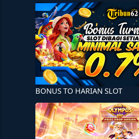
BONUS TO HARIAN SLOT