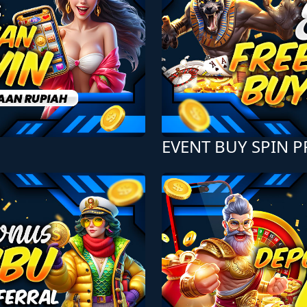
EVENT BUY SPIN 