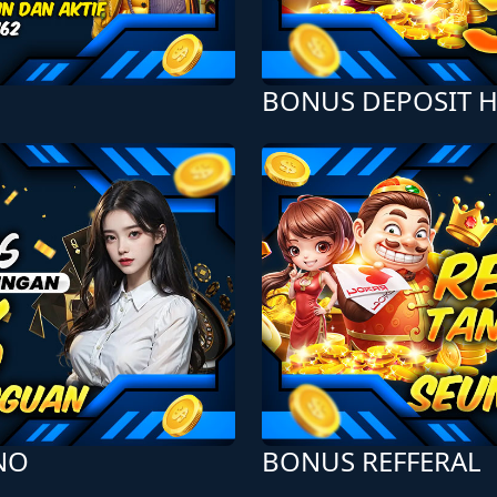
BONUS DEPOSIT 
NO
BONUS REFFERAL