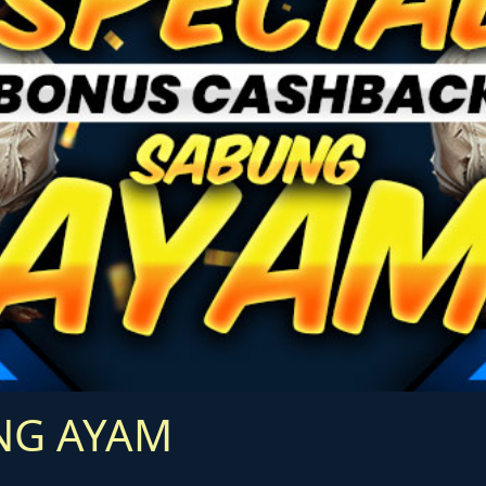
NG AYAM