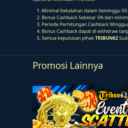
Minimal Kekalahan dalam Seminggu 50
Bonus Cashback Sebesar 5% dari minima
Periode Perhitungan Cashback Minggu
Bonus Cashback dapat di withdraw tan
Semua keputusan pihak
TRIBUN62
Sud
Promosi Lainnya