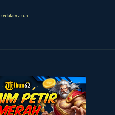
k kedalam akun