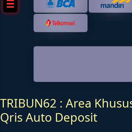
TRIBUN62 : Area Khusu
Qris Auto Deposit