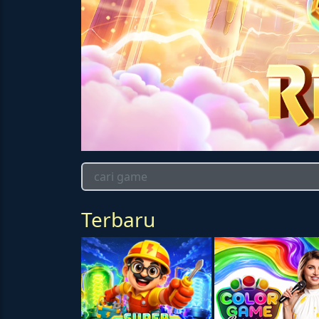
Terbaru