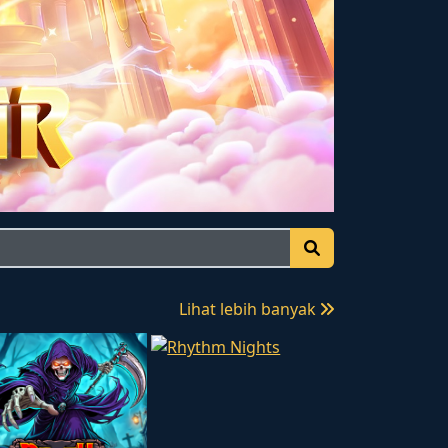
Lihat lebih banyak