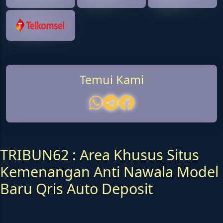
Temui Kami
TRIBUN62 : Area Khusus Situs
Kemenangan Anti Nawala Model
Baru Qris Auto Deposit