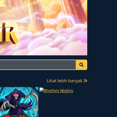
Lihat lebih banyak