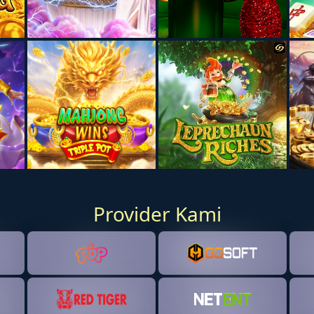
Provider Kami