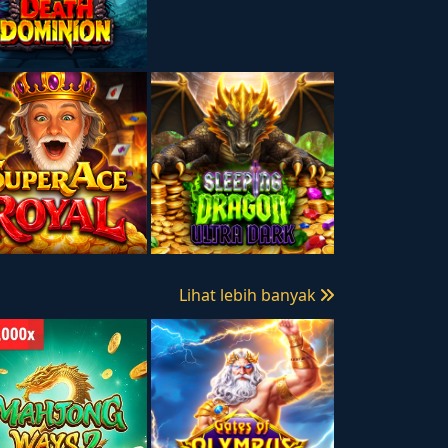
Lihat lebih banyak