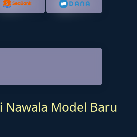
i Nawala Model Baru