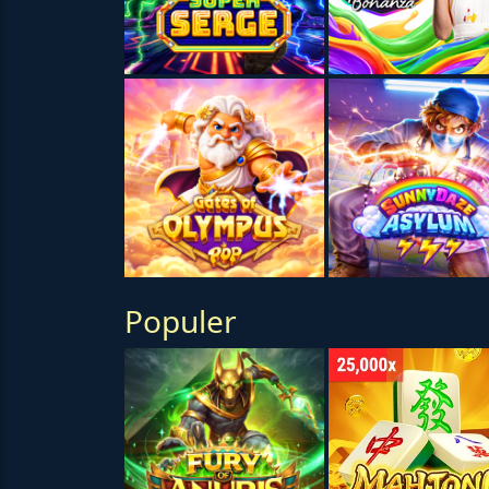
Populer