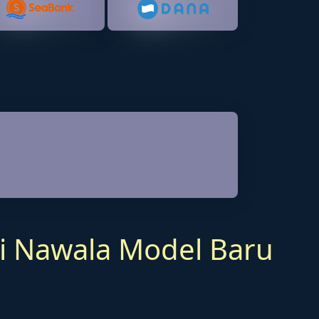
i Nawala Model Baru