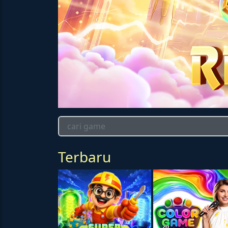
Terbaru